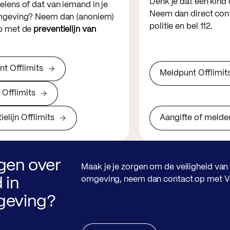
Denk je dat een kind 
lens of dat van iemand in je
Neem dan direct con
mgeving? Neem dan (anoniem)
politie en bel 112.
p met de
preventielijn van
t Offlimits
Meldpunt Offlimit
 Offlimits
ielijn Offlimits
Aangifte of melden 
gen over
Maak je je zorgen om de veiligheid van 
omgeving, neem dan contact op met Vei
 in
eving?