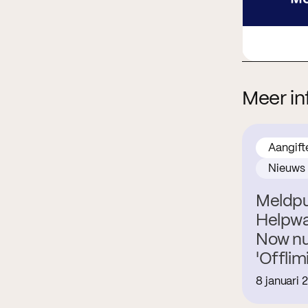
Meer in
Aangift
Nieuws
Meldpu
Helpwa
Now nu
'Offlimi
8 januari 