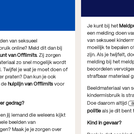
Je kunt bij het
Meldpu
een melding doen va
van seksueel kinderm
lden van seksueel
moeilijk te bepalen o
ruik online? Meld dit dan bij
zijn. Als je twijfelt, 
nt van Offlimits
. Zij zorgen
melding bij het meldp
teriaal zo snel mogelijk wordt
beoordelen vervolge
. Twijfel je wat je moet doen of
strafbaar materiaal g
ver praten? Dan kun je ook
j de
hulplijn van Offlimits
voor
Beeldmateriaal van s
kindermisbruik is str
er gedrag?
Doe daarom altijd
a
politie
als je dit ben
ken jij iemand die weleens kijkt
uele beelden van
Kind in gevaar?
igen? Maak je je zorgen over