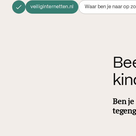
veiliginternetten.nl
Waar ben je naar op z
Bee
kin
Ben je
tegeng