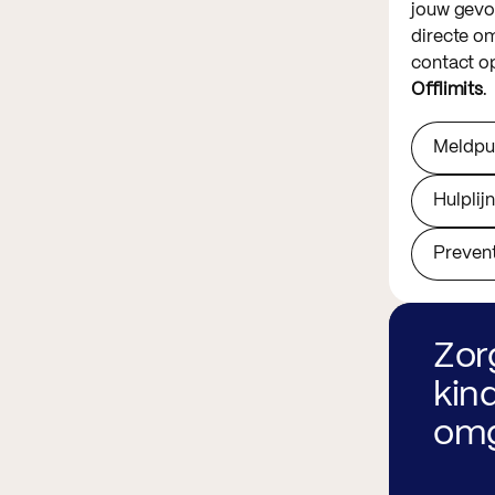
jouw gevoe
directe o
contact o
Offlimits
.
Meldpun
Hulplijn
Prevent
Zor
kind
omg