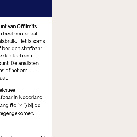
nt van Offlimits
n beeldmateriaal
isbruik. Het is soms
f beelden strafbaar
doe dan toch een
unt. De analisten
ns of het om
aat.
eksueel
afbaar in Nederland.
angifte
bij de
t tegengekomen.