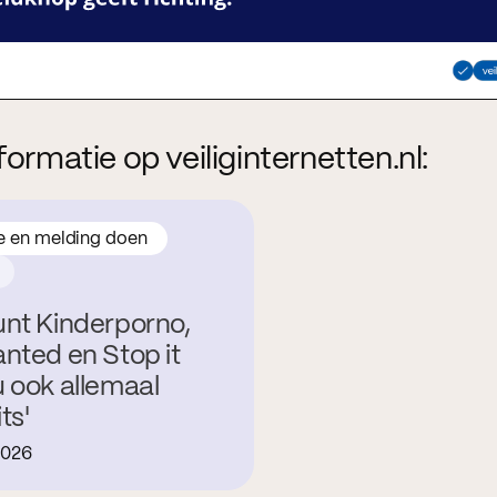
formatie op veiliginternetten.nl:
e en melding doen
nt Kinderporno,
nted en Stop it
 ook allemaal
ts'
2026