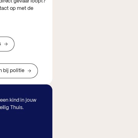
direct gevaar loopt?
tact op met de
s
bij politie
een kind in jouw
lig Thuis.