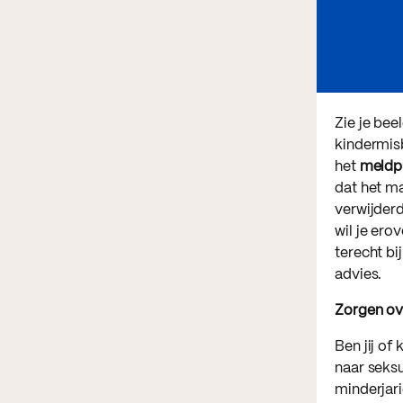
Zie je bee
kindermisb
het
meldpu
dat het ma
verwijderd
wil je ero
terecht bi
advies.
Zorgen ov
Ben jij of 
naar seks
minderjar