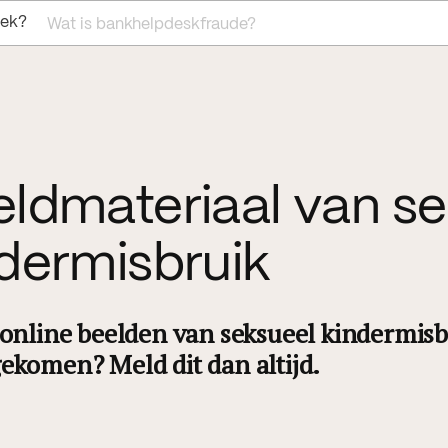
oek?
Wat is bankhelpdeskfraude?
ldmateriaal van s
dermisbruik
 online beelden van seksueel kindermisb
ekomen? Meld dit dan altijd.