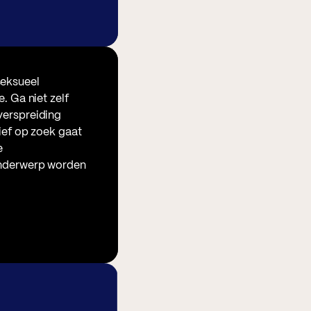
seksueel
. Ga niet zelf
verspreiding
tief op zoek gaat
e
onderwerp worden