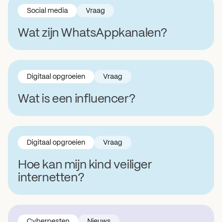
Social media
Vraag
Wat zijn WhatsAppkanalen?
Digitaal opgroeien
Vraag
Wat is een influencer?
Digitaal opgroeien
Vraag
Hoe kan mijn kind veiliger
internetten?
Cyberpesten
Nieuws