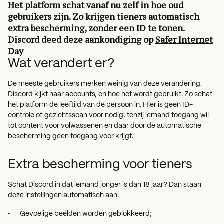
Het platform schat vanaf nu zelf in hoe oud
gebruikers zijn. Zo krijgen tieners automatisch
extra bescherming, zonder een ID te tonen.
Discord deed deze aankondiging op
Safer Internet
Day
Wat verandert er?
De meeste gebruikers merken weinig van deze verandering.
Discord kijkt naar accounts, en hoe het wordt gebruikt. Zo schat
het platform de leeftijd van de persoon in. Hier is geen ID-
controle of gezichtsscan voor nodig, tenzij iemand toegang wil
tot content voor volwassenen en daar door de automatische
bescherming geen toegang voor krijgt.
Extra bescherming voor tieners
Schat Discord in dat iemand jonger is dan 18 jaar? Dan staan
deze instellingen automatisch aan:
Gevoelige beelden worden geblokkeerd;