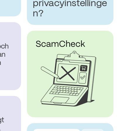
privacyinstellinge
n?
och
an
n
gt
a