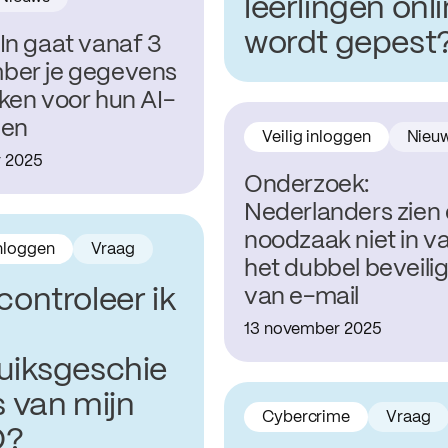
leerlingen onl
wordt gepest
In gaat vanaf 3
ber je gegevens
ken voor hun AI-
len
Veilig inloggen
Nieu
r 2025
Onderzoek:
Nederlanders zien
noodzaak niet in v
inloggen
Vraag
het dubbel beveili
controleer ik
van e-mail
13 november 2025
uiksgeschie
s van mijn
Cybercrime
Vraag
D?