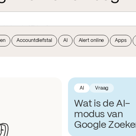
het Internet of Things?
oen
Accountdiefstal
AI
Alert online
Apps
AI
Vraag
Wat is de AI-
modus van
Google Zoeke