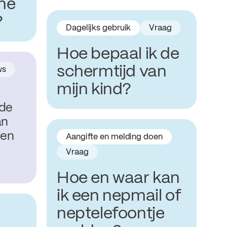
ine
?
Dagelijks gebruik
Vraag
Hoe bepaal ik de
schermtijd van
ws
mijn kind?
 de
an
gen
Aangifte en melding doen
Vraag
Hoe en waar kan
ik een nepmail of
neptelefoontje