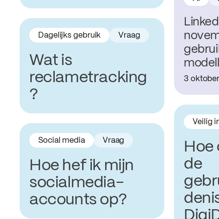
Linked
novem
Dagelijks gebruik
Vraag
gebrui
Wat is
model
reclametracking
3 oktobe
?
Veilig 
Social media
Vraag
Hoe 
de
Hoe hef ik mijn
gebr
socialmedia-
deni
accounts op?
Digi