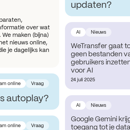
updaten?
pparaten,
nformatie over wat
AI
Nieuws
t. We maken (bijna)
het nieuws online,
WeTransfer gaat t
die je dagelijks kan
geen bestanden v
gebruikers inzette
voor AI
24 juli 2025
am online
Vraag
is autoplay?
AI
Nieuws
Google Gemini krij
am online
Vraag
toegang tot je dat