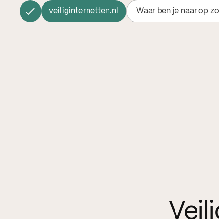
veiliginternetten.nl
Waar ben je naar op z
Veil