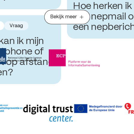
Hoe herken ik
een nepmail o
Bekijk meer
een nepberic
Vraag
kan ik mijn
tphone of
et op afstand
en?