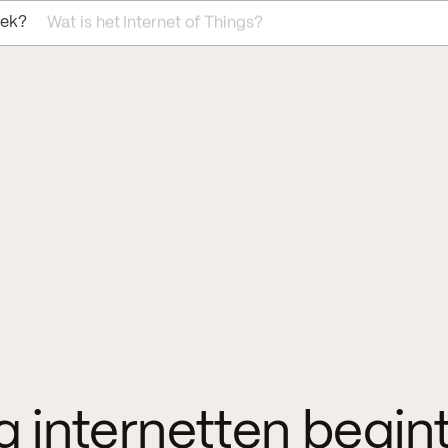
oek?
Wat is het Internet of Things?
ig internetten begint