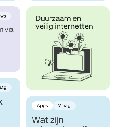
uws
n via
aag
k
Apps
Vraag
Wat zijn