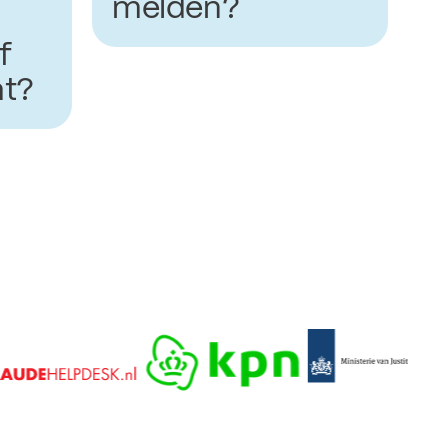
melden?
f
ht?