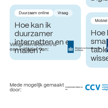
Duurzaam online
Vraag
Mobiel
Hoe kan ik
Hoe 
duurzamer
smar
internetten en e-
Veiliginternetten.nl is
tabl
mailen?
een initiatief van:
wiss
Mede mogelijk gemaakt
door: