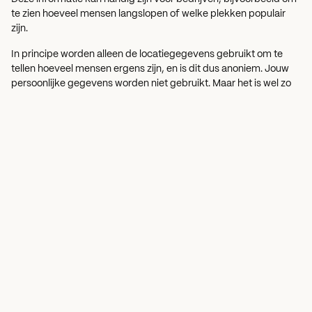
te zien hoeveel mensen langslopen of welke plekken populair
zijn.
In principe worden alleen de locatiegegevens gebruikt om te
tellen hoeveel mensen ergens zijn, en is dit dus anoniem. Jouw
persoonlijke gegevens worden niet gebruikt. Maar het is wel zo
dat jij hiermee eigenlijk gratis data weggeeft, die partijen kunnen
gebruiken om door te verkopen.
Waarvoor wordt wifi-
tracking gebruikt?
Hoe voorkom ik wifi-
tracking?