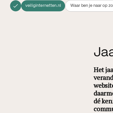
veiliginternetten.nl
Waar ben je naar op z
Jaa
Het ja
verand
websit
daarme
dé ken
commun