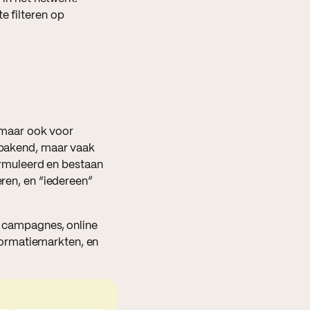
e filteren op
, maar ook voor
gebakend, maar vaak
rmuleerd en bestaan
eren, en “iedereen”
ia campagnes, online
formatiemarkten, en