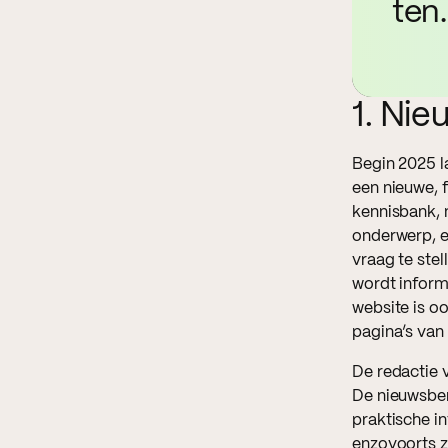
ten.
1. Ni
Begin 2025 l
een nieuwe, f
kennisbank, 
onderwerp, e
vraag te stel
wordt inform
website is o
pagina’s van 
De redactie v
De nieuwsber
praktische in
enzovoorts zo