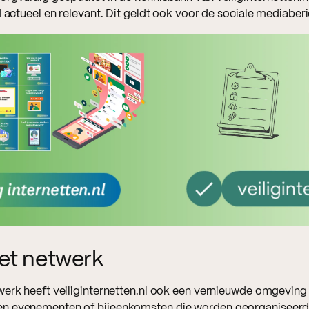
jd actueel en relevant. Dit geldt ook voor de sociale mediab
et netwerk
werk heeft veiliginternetten.nl ook een vernieuwde omgeving i
 evenementen of bijeenkomsten die worden georganiseerd i