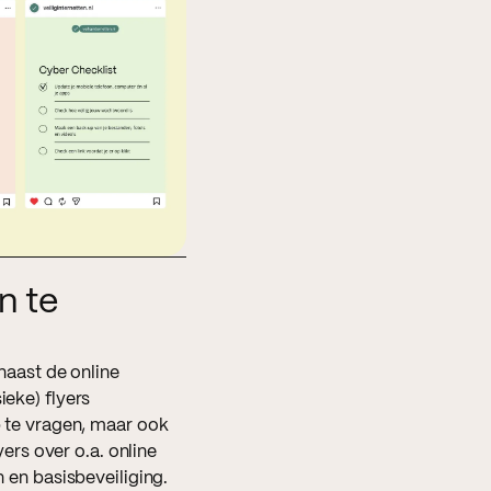
n te
 naast de online
ieke) flyers
p te vragen, maar ook
lyers over o.a. online
n en basisbeveiliging.