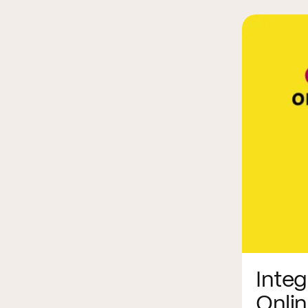
Inte
Onli