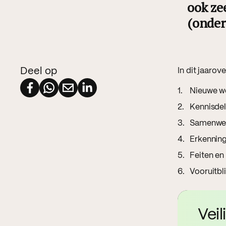
ook zee
(onder
Deel op
In dit jaarov
Nieuwe w
Kennisde
Samenwerk
Erkennin
Feiten en 
Vooruitbl
Veil