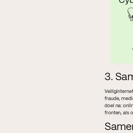
3. Sa
Veiligintern
fraude, medi
doel na: onli
fronten, als 
Same