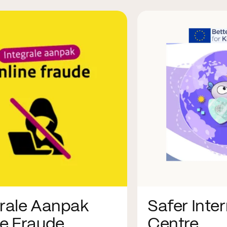
grale Aanpak
Safer Inte
ne Fraude
Centre