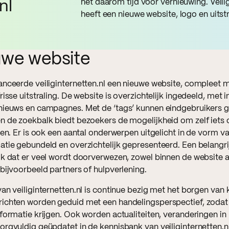
het daarom tijd voor vernieuwing. Veilig
nl
heeft een nieuwe website, logo en uitst
euwe website
anceerde veiliginternetten.nl een nieuwe website, compleet 
risse uitstraling. De website is overzichtelijk ingedeeld, met i
nieuws en campagnes. Met de ‘tags’ kunnen eindgebruikers 
n de zoekbalk biedt bezoekers de mogelijkheid om zelf iets
len. Er is ook een aantal onderwerpen uitgelicht in de vorm v
atie gebundeld en overzichtelijk gepresenteerd. Een belangr
ok dat er veel wordt doorverwezen, zowel binnen de website a
bijvoorbeeld partners of hulpverlening.
an veiliginternetten.nl is continue bezig met het borgen van 
ichten worden geduid met een handelingsperspectief, zodat
formatie krijgen. Ook worden actualiteiten, veranderingen in
rgvuldig geüpdatet in de kennisbank van veiliginternetten.nl.