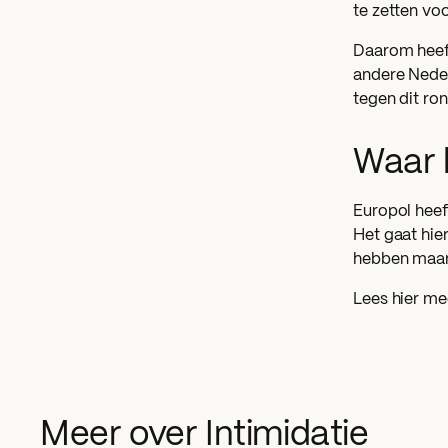
te zetten voo
Daarom heeft
andere Neder
tegen dit ro
Waar k
Europol heef
Het gaat hie
hebben maar 
Lees hier me
Meer over Intimidatie