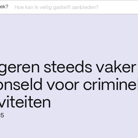
oek?
Hoe kan ik veilig gastwifi aanbieden?
geren steeds vaker 
nseld voor crimine
viteiten
25