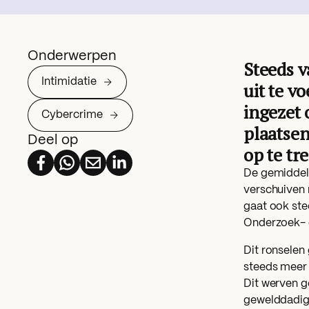
Onderwerpen
Steeds v
Intimidatie
uit te v
ingezet 
Cybercrime
plaatsen
Deel op
op te tr
De gemiddelde
verschuiven 
gaat ook ste
Onderzoek- 
Dit ronselen
steeds meer 
Dit werven g
gewelddadige