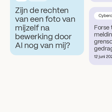
Zijn de rechten
Cyberc
van een foto van
mijzelf na
Forse 
meldin
bewerking door
grenso
AI nog van mij?
gedra
12 juni 20