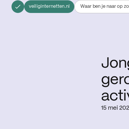
veiliginternetten.nl
Waar ben je naar op z
Jon
gero
acti
15 mei 20