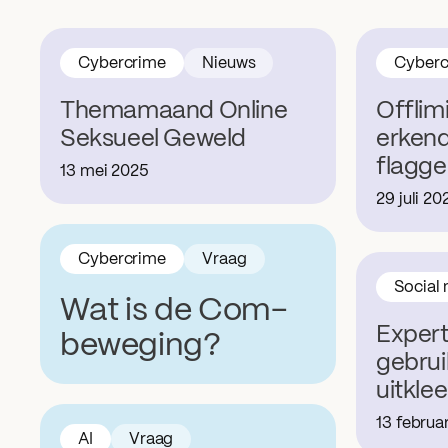
Cybercrime
Nieuws
Cyberc
Themamaand Online
Offlimi
Seksueel Geweld
erkend
flagge
13 mei 2025
29 juli 20
Cybercrime
Vraag
Social
Wat is de Com-
Expert
beweging?
gebrui
uitkle
13 februa
AI
Vraag