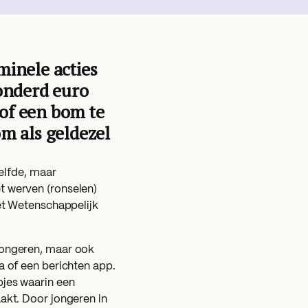
inele acties
onderd euro
 of een bom te
m als geldezel
zelfde, maar
t werven (ronselen)
het Wetenschappelijk
jongeren, maar ook
a of een berichten app.
pjes waarin een
akt. Door jongeren in