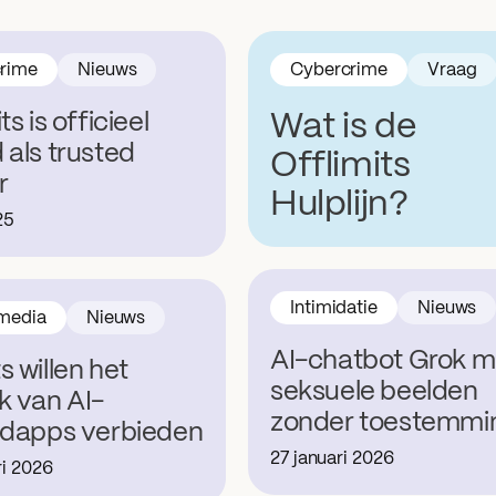
rime
Nieuws
Cybercrime
Vraag
ts is officieel
Wat is de
 als trusted
Offlimits
r
Hulplijn?
25
Intimidatie
Nieuws
 media
Nieuws
AI-chatbot Grok m
s willen het
seksuele beelden
k van AI-
zonder toestemmi
edapps verbieden
27 januari 2026
ri 2026