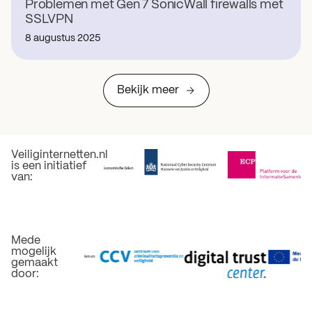
Problemen met Gen 7 SonicWall firewalls met
SSLVPN
8 augustus 2025
Bekijk meer
Veiliginternetten.nl
is een initiatief
van:
Mede
mogelijk
gemaakt
door: