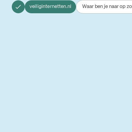
veiliginternetten.nl
Waar ben je naar op z