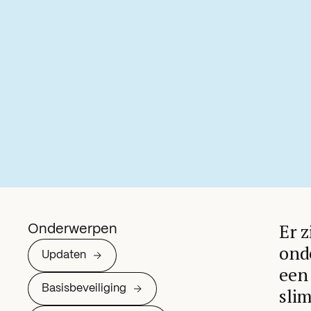
Er z
Onderwerpen
ond
Updaten
een 
Basisbeveiliging
sli