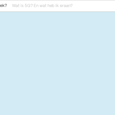
oek?
Wat is 5G? En wat heb ik eraan?