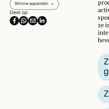
prod
Slimme apparaten
acti
Deel op
spor
ze i
inte
beve
Z
g
Z