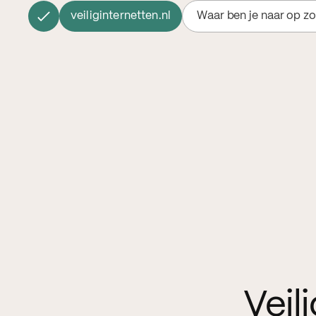
veiliginternetten.nl
Waar ben je naar op z
Veil