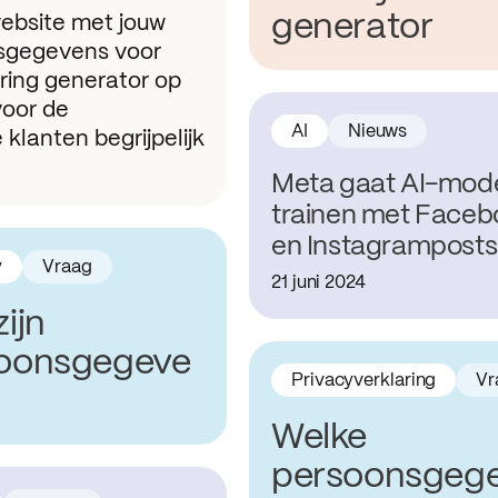
generator
website met jouw
nsgegevens voor
aring generator op
voor de
AI
Nieuws
 klanten begrijpelijk
Meta gaat AI-mode
trainen met Faceb
en Instagramposts
y
Vraag
21 juni 2024
ijn
oonsgegeve
Privacyverklaring
Vr
Welke
persoonsgeg