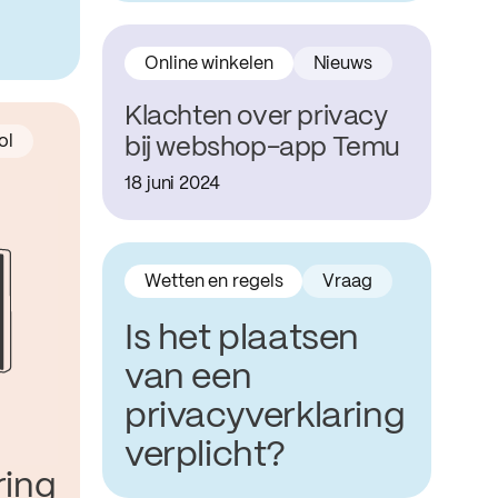
Online winkelen
Nieuws
Klachten over privacy
ol
bij webshop-app Temu
18 juni 2024
Deze illustratie linkt door naar de privacyverklaring generator v
Wetten en regels
Vraag
Is het plaatsen
van een
privacyverklaring
verplicht?
ring