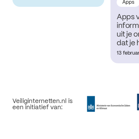
Apps
Apps 
inform
uit je
dat je
13 februa
Veiliginternetten.nl is
een initiatief van: