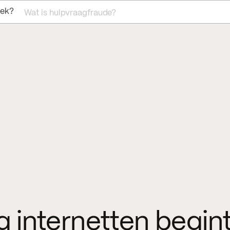
oek?
Wat is hulpvraagfraude?
ig internetten begint