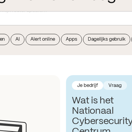
 hulpvraagfraude?
oen
AI
Alert online
Apps
Dagelijks gebruik
Je bedrijf
Vraag
Wat is het
Nationaal
Cybersecurit
Centrum