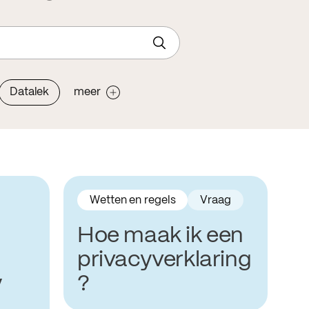
Datalek
meer
Wetten en regels
Vraag
Hoe maak ik een
privacyverklaring
y
?