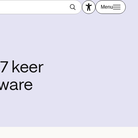
Menu
47 keer
ware