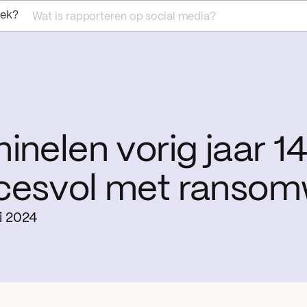
oek?
Wat is rapporteren op social media?
inelen vorig jaar 1
cesvol met ransom
i 2024