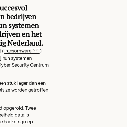
succesvol
n bedrijven
 hun systemen
rijven en het
ig Nederland.
et
ransomware
.
ij hun systemen
 Cyber Security Centrum
een stuk lager dan een
als ze worden getroffen
d opgerold. Twee
elheid data is
 de hackersgroep