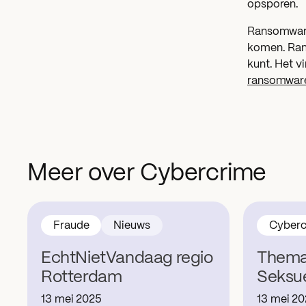
opsporen.
Ransomware 
komen. Ran
kunt. Het v
ransomwar
Meer over Cybercrime
Fraude
Nieuws
Cyberc
EchtNietVandaag regio
Thema
Rotterdam
Seksu
13 mei 2025
13 mei 2