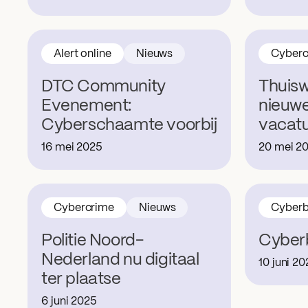
Alert online
Nieuws
Cyberc
DTC Community
Thuisw
Evenement:
nieuw
Cyberschaamte voorbij
vacat
16 mei 2025
20 mei 2
Cybercrime
Nieuws
Cyberb
Politie Noord-
Cyber
Nederland nu digitaal
10 juni 2
ter plaatse
6 juni 2025