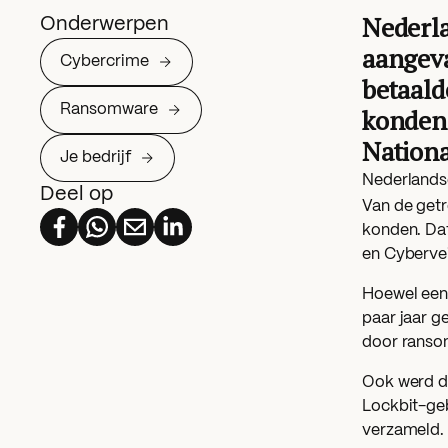
Nederla
Onderwerpen
aangeva
Cybercrime
betaald
Ransomware
konden.
Nationa
Je bedrijf
Nederlandse
Deel op
Van de getr
konden. Dat
en Cybervei
Hoewel een 
paar jaar g
door ranso
Ook werd d
Lockbit-geb
verzameld. 