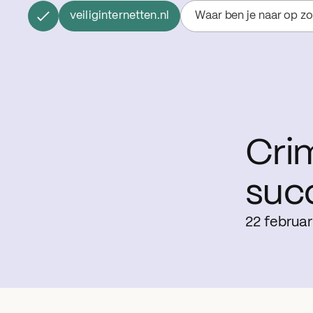
veiliginternetten.nl
Waar ben je naar op z
Crim
suc
22 februar