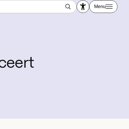
Menu
nceert