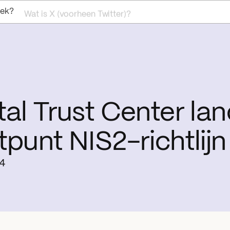
oek?
Wat is X (voorheen Twitter)?
tal Trust Center la
tpunt NIS2-richtlijn
24