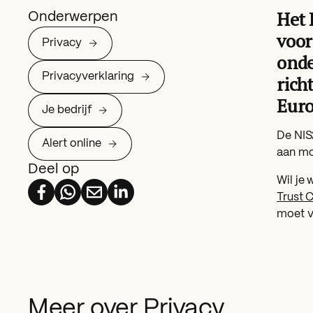
Het 
Onderwerpen
voor
Privacy
onde
Privacyverklaring
rich
Euro
Je bedrijf
De NIS2
Alert online
aan mo
Deel op
Wil je 
Trust 
moet v
Meer over Privacy