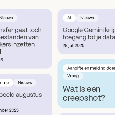
Nieuws
AI
Nieuws
sfer gaat toch
Google Gemini krij
bestanden van
toegang tot je dat
kers inzetten
28 juli 2025
I
25
Aangifte en melding doe
Vraag
rime
Nieuws
Wat is een
beeld augustus
creepshot?
mber 2025