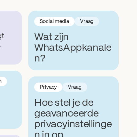
Social media
Vraag
gt
Wat zijn
a
WhatsAppkanale
n?
n
Privacy
Vraag
Hoe stel je de
geavanceerde
privacyinstellinge
n in op