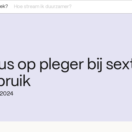
oek?
Hoe stream ik duurzamer?
s op pleger bij sex
bruik
 2024