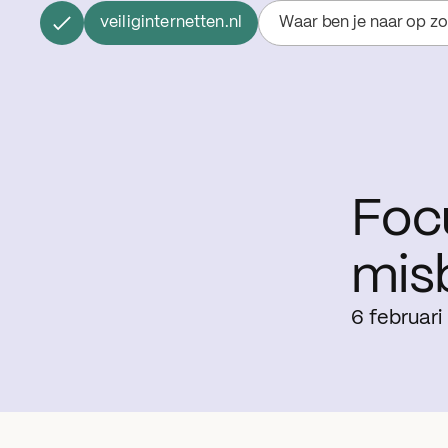
veiliginternetten.nl
Waar ben je naar op z
Focu
mis
6 februari