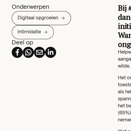
Bij
Onderwerpen
dan 
Digitaal opgroeien
init
Intimidatie
Wan
ong
Deel op
Helpw
aanga
wilde.
Het o
toest
als he
spann
het b
(65%),
nemen