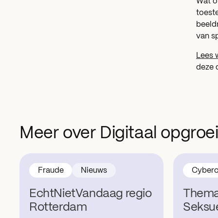
Wat o
toest
beeld
van s
Lees 
deze 
Meer over Digitaal opgroe
Fraude
Nieuws
Cyberc
EchtNietVandaag regio
Thema
Rotterdam
Seksu