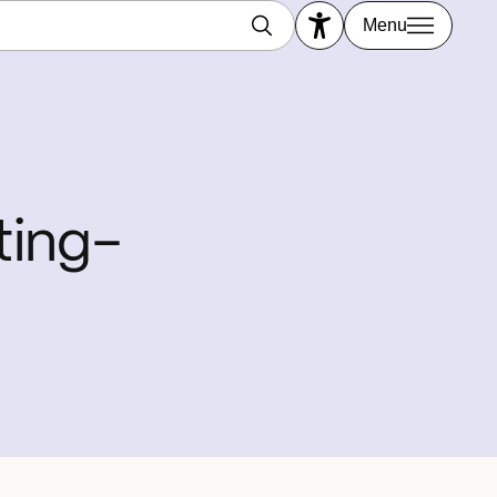
Menu
ting-