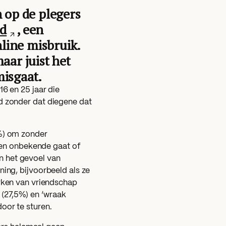
 op de plegers
d
, een
nline misbruik.
aar juist het
misgaat.
6 en 25 jaar die
 zonder dat diegene dat
%) om zonder
een onbekende gaat of
en het gevoel van
ing, bijvoorbeeld als ze
rken van vriendschap
 (27,5%) en ‘wraak
oor te sturen.