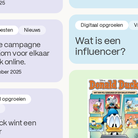
025
Digitaal opgroeien
V
esten
Nieuws
Wat is een
e campagne
influencer?
om voor elkaar
k online.
mber 2025
l opgroeien
ck wint een
r