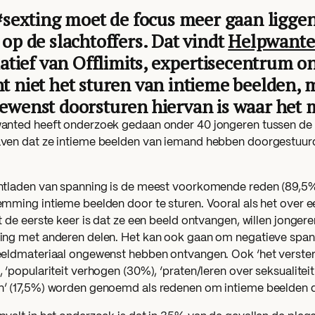
 #sexting moet de focus meer gaan liggen
op de slachtoffers. Dat vindt
Helpwante
iatief van Offlimits, expertisecentrum o
t niet het sturen van intieme beelden, m
ewenst doorsturen hiervan is waar het 
anted heeft onderzoek gedaan onder 40 jongeren tussen de 1
ven dat ze intieme beelden van iemand hebben doorgestuurd
ntladen van spanning is de meest voorkomende reden (89,5
emming intieme beelden door te sturen. Vooral als het over 
t de eerste keer is dat ze een beeld ontvangen, willen jonger
ing met anderen delen. Het kan ook gaan om negatieve spann
eeldmateriaal ongewenst hebben ontvangen. Ook ‘het verste
 ‘populariteit verhogen (30%), ‘praten/leren over seksualiteit
’ (17,5%) worden genoemd als redenen om intieme beelden d