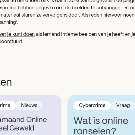
pvalt in het onderzoek is dat in 35% van de gevallen de pleg
emming hebben gegeven om de beelden te ontvangen. Dit 
materiaal sturen ze vervolgens door. Als reden hiervoor noe
panning’.
wat je kunt doen
als iemand intieme beelden van je heeft en je 
doorstuurt.
ien
rime
Nieuws
Cybercrime
Vraag
maand Online
Wat is online
eel Geweld
ronselen?