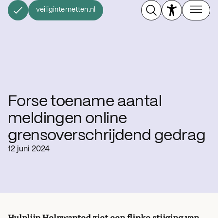
veiliginternetten.nl
Forse toename aantal
meldingen online
grensoverschrijdend gedrag
12 juni 2024
Hulplijn Helpwanted ziet een flinke stijging van