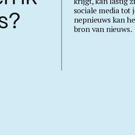
krijgt, kan lastig 
sociale media tot 
s?
nepnieuws kan her
bron van nieuws.