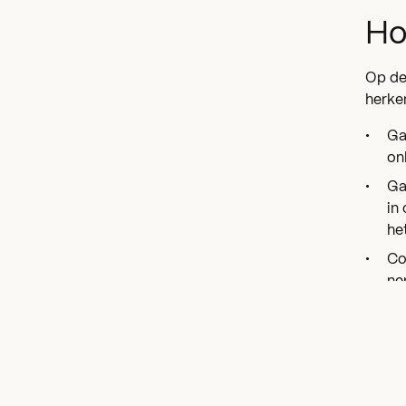
Ho
Op de
herken
Ga
on
Ga
in
he
Co
ne
zo
Zo
va
br