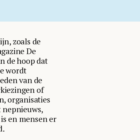
jn, zoals de
agazine De
in de hoop dat
ee wordt
oeden van de
rkiezingen of
n, organisaties
t nepnieuws,
 is en mensen er
d.