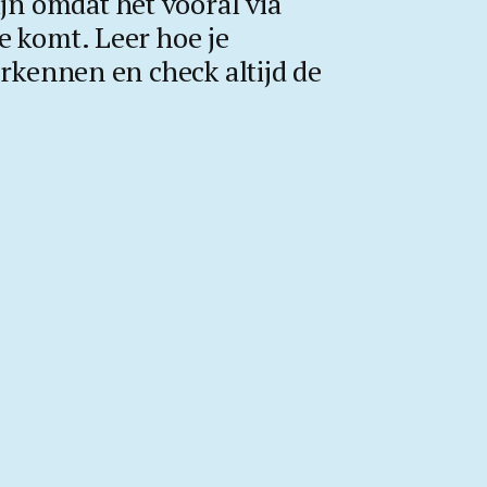
zijn omdat het vooral via
je komt. Leer hoe je
kennen en check altijd de