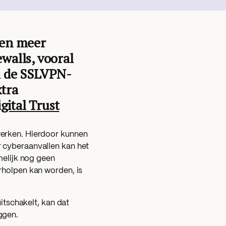
gen meer
walls, vooral
om de SSLVPN-
xtra
gital Trust
werken. Hierdoor kunnen
 cyberaanvallen kan het
melijk nog geen
rholpen kan worden, is
uitschakelt, kan dat
ggen.