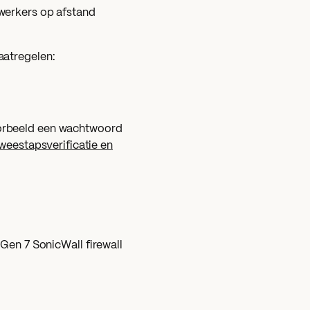
werkers op afstand
aatregelen:
oorbeeld een wachtwoord
tweestapsverificatie en
Gen 7 SonicWall firewall