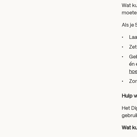
Wat ku
moete
Als je
Laa
Zet
Geb
én 
hoe
Zor
Hulp v
Het Di
gebrui
Wat ku