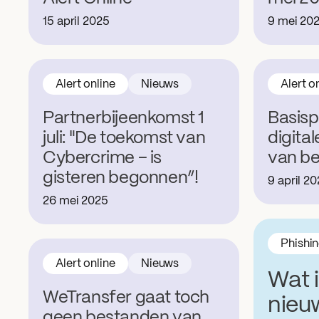
15 april 2025
9 mei 20
Alert online
Nieuws
Alert o
Partnerbijeenkomst 1
Basisp
juli: "De toekomst van
digita
Cybercrime – is
van be
gisteren begonnen”!
9 april 2
26 mei 2025
Phishi
Alert online
Nieuws
Wat 
WeTransfer gaat toch
nieu
geen bestanden van