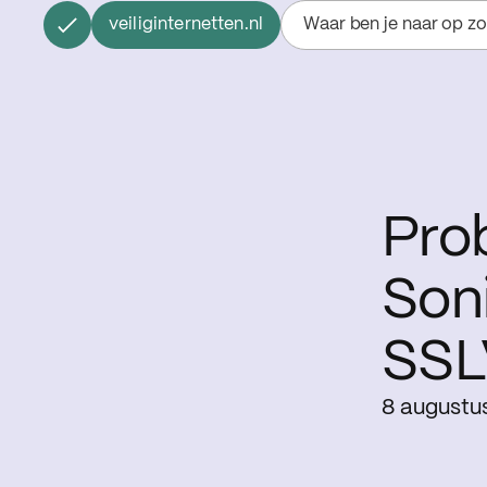
veiliginternetten.nl
Waar ben je naar op z
Pro
Soni
SS
8 augustu