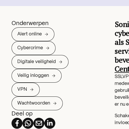
Soni
Onderwerpen
cybe
Alert online
als 
Cybercrime
serv
beve
Digitale veiligheid
Cen
Veilig inloggen
SSLVPN
medewe
VPN
gebrui
beveil
Wachtwoorden
er nu e
Deel op
Schake
invloe