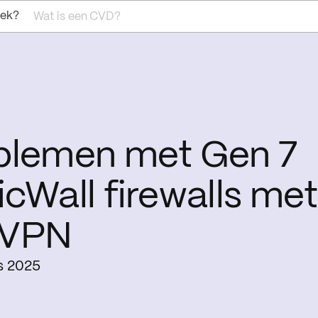
oek?
Wat is een CVD?
blemen met Gen 7
cWall firewalls met
LVPN
s 2025