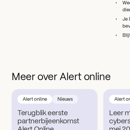
Wee
die
Je 
bev
Bli
Meer over Alert online
Alert online
Nieuws
Alert o
Terugblik eerste
Leer m
partnerbijeenkomst
cyber
Alert Online
mei 2