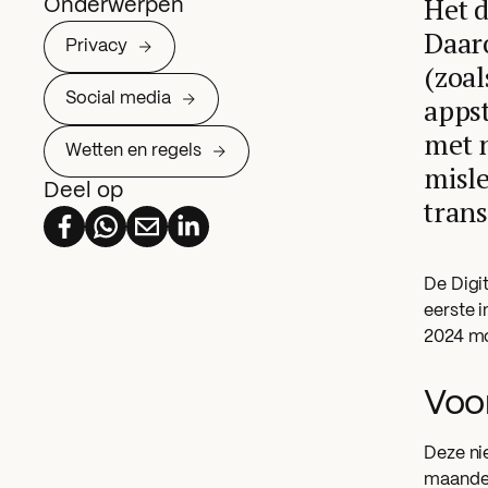
Het d
Onderwerpen
Daar
Privacy
(zoal
Social media
appst
met 
Wetten en regels
misle
Deel op
trans
De Digi
eerste i
2024 mo
Voo
Deze ni
maandeli