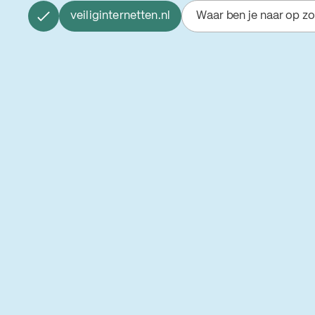
veiliginternetten.nl
Waar ben je naar op z