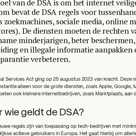
oel van de DSA is om het internet veili
om bevat de DSA regels voor tussenhan
s zoekmachines, sociale media, online m
ores). De diensten moeten de rechten v
name minderjarigen, beter beschermen,
iding en illegale informatie aanpakken 
parantie verbeteren.
tal Services Act ging op 25 augustus 2023 van kracht. Deze n
nstantie alleen voor de grote diensten, zoals Apple, Google, 
eten ook kleinere internetbedrijven, zoals Marktplaats, aan
r wie geldt de DSA?
euwe regels zijn van toepassing op tech-bedrijven met minim
jkse actieve gebruikers in Europa. Het gaat hierbij om allerle