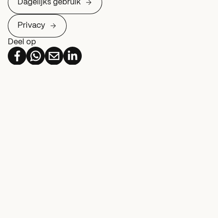
Dagelijks gebruik
Privacy
Deel op
Meer over Dagelijks gebruik
Accountdiefstal
Nieuws
Oplichters proberen via valse berichten
simkaart over te nemen
19 juni 2025