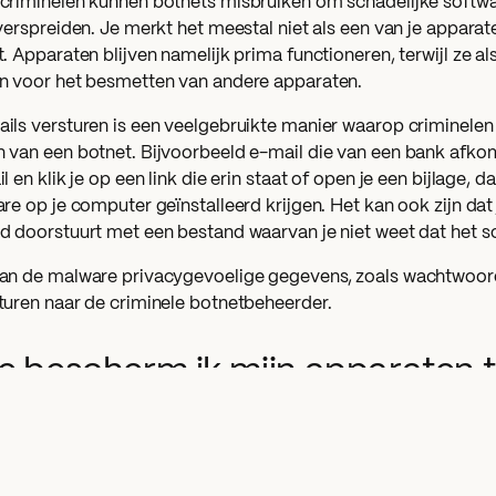
riminelen kunnen botnets misbruiken om schadelijke softwar
verspreiden. Je merkt het meestal niet als een van je apparat
. Apparaten blijven namelijk prima functioneren, terwijl ze a
n voor het besmetten van andere apparaten.
ils versturen is een veelgebruikte manier waarop criminele
van een botnet. Bijvoorbeeld e-mail die van een bank afkomsti
l en klik je op een link die erin staat of open je een bijlage, d
re op je computer geïnstalleerd krijgen. Het kan ook zijn dat
 doorstuurt met een bestand waarvan je niet weet dat het sc
an de malware privacygevoelige gegevens, zoals wachtwoor
turen naar de criminele botnetbeheerder.
e bescherm ik mijn apparaten 
tnet?
er regelmatig een virusscan uit.