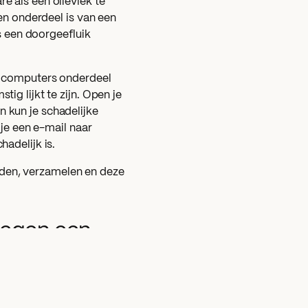
e als een olievlek te
en onderdeel is van een
ls een doorgeefluik
n computers onderdeel
g lijkt te zijn. Open je
an kun je schadelijke
 je een e-mail naar
hadelijk is.
den, verzamelen en deze
tegen een