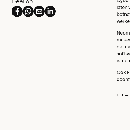
Cyberc
Deel op
laten 
botnet
werke
Nepma
maken 
de mai
softwa
iemand
Ook k
doors
Ho
bo
Vo