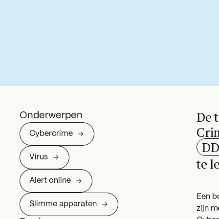
De 
Onderwerpen
Cri
Cybercrime
DD
Virus
te l
Alert online
Een b
Slimme apparaten
zijn m