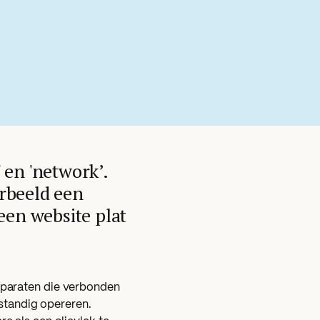
 en 'network’.
rbeeld een
een website plat
pparaten die verbonden
fstandig opereren.