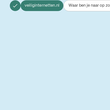
veiliginternetten.nl
Waar ben je naar op z