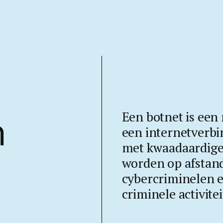
Een botnet is een
n
een internetverbin
met kwaadaardige
worden op afstan
cybercriminelen 
criminele activite