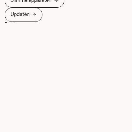
Slimme apparaten
Updaten
Deel op
Meer over Slimme apparaten
Slimme apparaten
Nieuws
Lang niet iedereen houdt slimme apparaten
up-to-date
7 oktober 2025