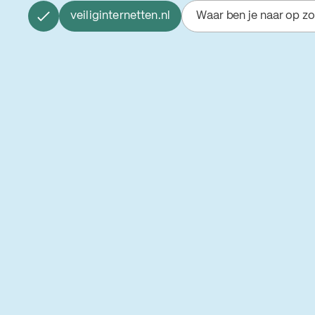
veiliginternetten.nl
Waar ben je naar op z