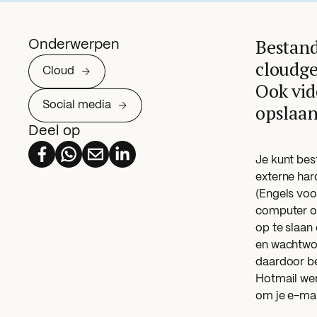
Bestand
Onderwerpen
cloudge
Cloud
Ook vid
Social media
opslaan
Deel op
Je kunt bes
externe har
(Engels voo
computer op
op te slaan
en wachtwoo
daardoor be
Hotmail wer
om je e-mai