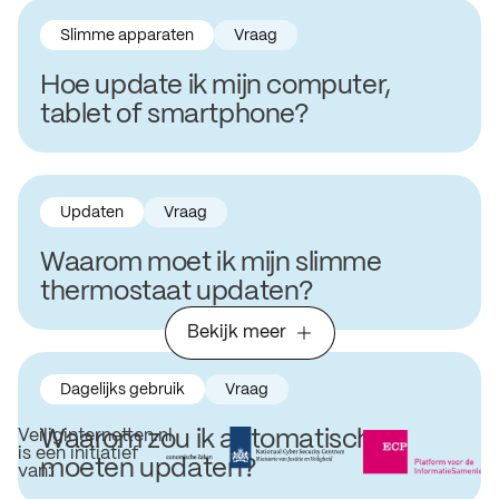
Slimme apparaten
Vraag
Hoe update ik mijn computer,
tablet of smartphone?
Updaten
Vraag
Waarom moet ik mijn slimme
thermostaat updaten?
Bekijk meer
Dagelijks gebruik
Vraag
Waarom zou ik automatisch
Veiliginternetten.nl
is een initiatief
moeten updaten?
van: