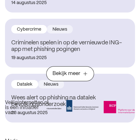
14 augustus 2025
Cybercrime
Nieuws
Criminelen spelen in op de vernieuwde ING-
app met phishing pogingen
19 augustus 2025
Bekijk meer
Datalek
Nieuws
Wees alert op phishing na datalek
Veiliginternetten.nl
bevolkingsonderzoek
is een initiatief
van:
26 augustus 2025