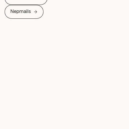
Nepmails
Social Engineering
Deel op
Meer over Phishing
Accountdiefstal
Nieuws
Oplichters proberen via valse berichten
simkaart over te nemen
19 juni 2025