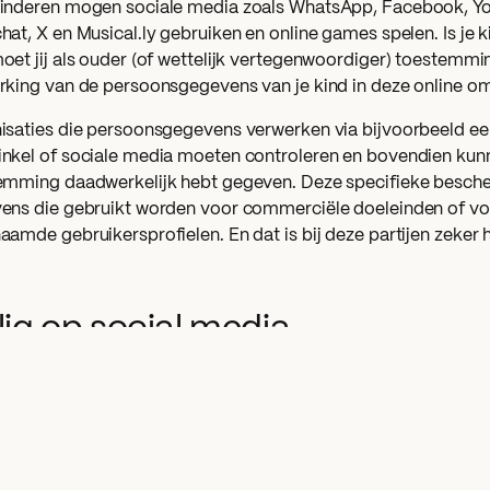
inderen mogen sociale media zoals WhatsApp, Facebook, Yo
at, X en Musical.ly gebruiken en online games spelen. Is je k
oet jij als ouder (of wettelijk vertegenwoordiger) toestemm
rking van de persoonsgegevens van je kind in deze online o
isaties die persoonsgegevens verwerken via bijvoorbeeld ee
nkel of sociale media moeten controleren en bovendien kunn
emming daadwerkelijk hebt gegeven. Deze specifieke besch
ens die gebruikt worden voor commerciële doeleinden of voo
amde gebruikersprofielen. En dat is bij deze partijen zeker h
lig op social media
nformatie over privacy op social media, cyberpesten, veilig
rijke onderwerpen over online veiligheid vind je in de bijb
staan links op deze pagina via de computer of onderaan deze
phone of tablet.