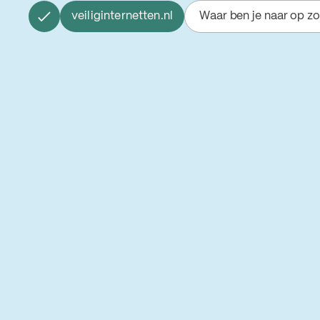
veiliginternetten.nl
Waar ben je naar op z