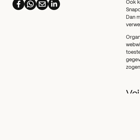
Ook k
Snapch
Dan m
verwe
Organ
webwi
toest
gegev
zogena
Vei
Meer i
belang
Deze 
smart