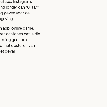
uTube, Instagram,
ind jonger dan 16 jaar?
ing geven voor de
mgeving.
n app, online game,
en aantonen dat je die
erming gaat om
r het opstellen van
et geval.
 inloggen en andere
ehorende onderwerpen.
 pagina via je