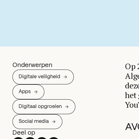
Op 
Onderwerpen
Alg
Digitale veiligheid
dez
Apps
het
You
Digitaal opgroeien
Social media
AV
Deel op