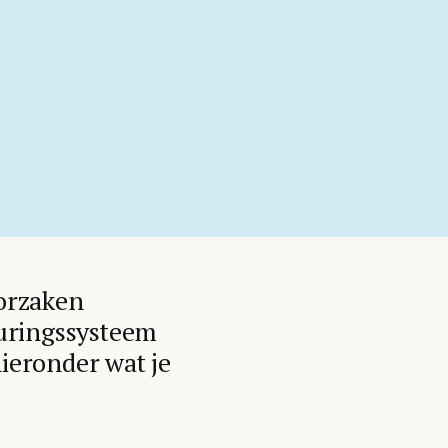
oorzaken
turingssysteem
hieronder wat je