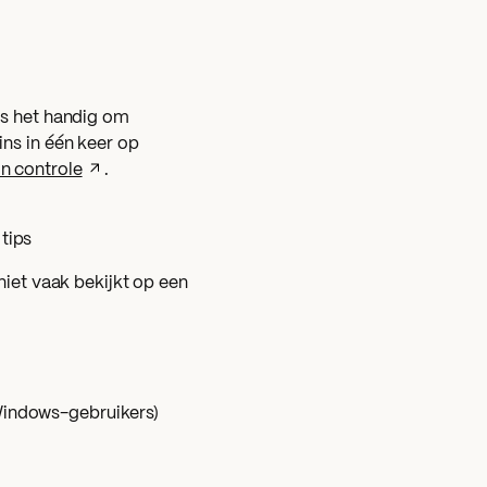
 is het handig om
ins in één keer op
in controle
.
tips
 niet vaak bekijkt op een
 Windows-gebruikers)