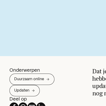
Dat j
Onderwerpen
hebbe
Duurzaam online
updat
Updaten
nog 
Deel op