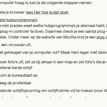
computer traag is, kan je de volgende stappen nemen:
te je browser:
lees hier hoe je dat doet
.
ate hulpprogramma's
je niet precies weet welke hulpprogramma's je allemaal hebt,
'plug-in controle' te doen. Daarmee check je een aantal plug-
tes. Onder meer op de website van Mozilla vind je een
plug-
 een virusscan uit.
het geheugen van je computer vol? Maak hem leger met deze 
oek foto's uit, zet ze bij elkaar in een map en zet foto's die je
xterne harde schijf
uim je bureaublad op
eeg de prullenbak
ebruik schijfopruiming om schijfruimte vrij te maken (voor
choon je e-mailboxen op en leeg de prullenmand
erwijder ongebruikte programma's