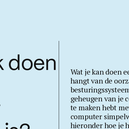
k doen
Wat je kan doen e
hangt van de oorza
besturingssysteem
geheugen van je co
r
te maken hebt met 
computer simpelw
hieronder hoe je 