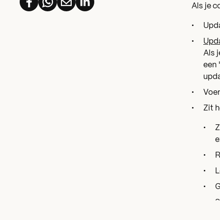
Als je 
Upda
Upd
Als 
een 
upda
Voer
Zit 
Z
e
R
L
G
S
V