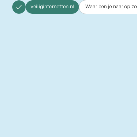
veiliginternetten.nl
Waar ben je naar op z