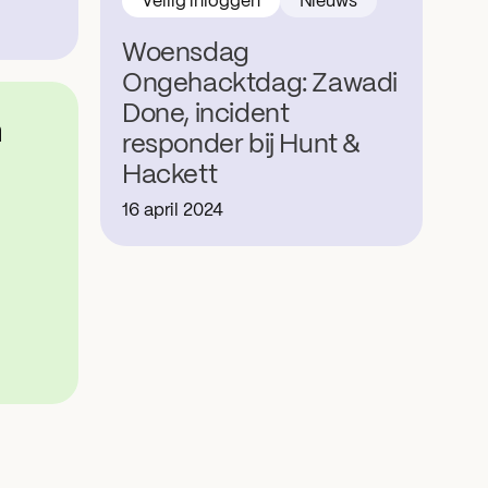
Veilig inloggen
Nieuws
Woensdag
Ongehacktdag: Zawadi
Done, incident
responder bij Hunt &
Hackett
16 april 2024
 door naar de pagina over veilig inloggen too