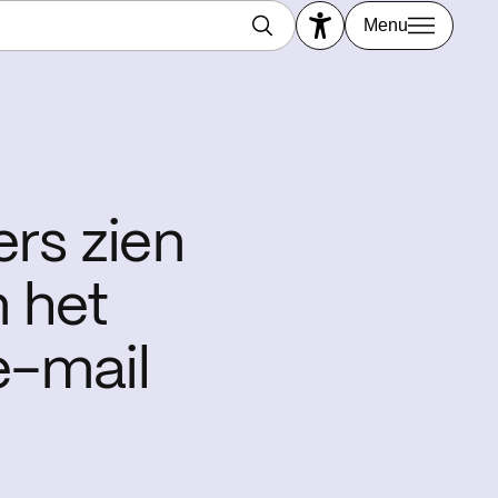
Menu
rs zien
n het
e-mail