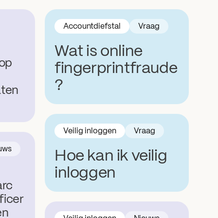
Accountdiefstal
Vraag
Wat is online
 op
fingerprintfraude
?
ten
Veilig inloggen
Vraag
uws
Hoe kan ik veilig
inloggen
arc
ficer
en