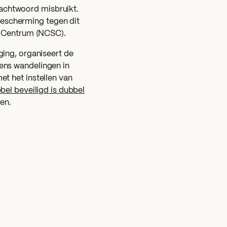
 wachtwoord misbruikt.
 bescherming tegen dit
y Centrum (NCSC).
ing, organiseert de
ens wandelingen in
t het instellen van
bel beveiligd is dubbel
ren.