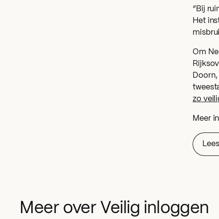
“Bij ru
Het ins
misbru
Om Nede
Rijkso
Doorn, 
tweesta
zo veil
Meer in
Lees
Meer over Veilig inloggen