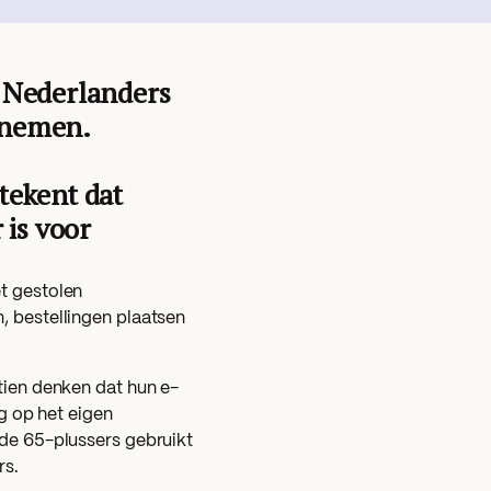
t Nederlanders
s nemen.
etekent dat
 is voor
t gestolen
, bestellingen plaatsen
tien denken dat hun e-
ig op het eigen
 de 65-plussers gebruikt
rs.