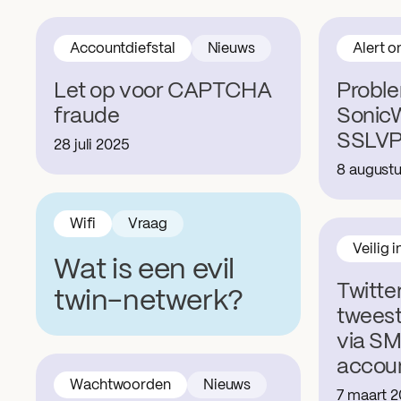
Accountdiefstal
Nieuws
Alert o
Let op voor CAPTCHA
Probl
fraude
SonicW
SSLV
28 juli 2025
8 august
Wifi
Vraag
Veilig 
Wat is een evil
Twitte
twin-netwerk?
tweest
via SM
accoun
Wachtwoorden
Nieuws
7 maart 