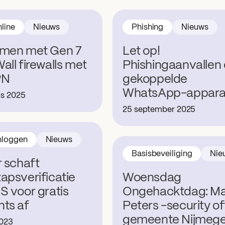
nline
Nieuws
Phishing
Nieuws
emen met Gen 7
Let op!
all firewalls met
Phishingaanvallen
PN
gekoppelde
WhatsApp-appara
us 2025
25 september 2025
inloggen
Nieuws
Basisbeveiliging
Nie
r schaft
apsverificatie
Woensdag
S voor gratis
Ongehacktdag: M
ts af
Peters -security of
gemeente Nijmeg
2023