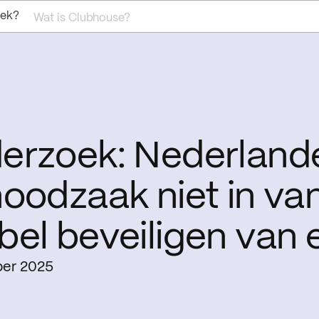
oek?
Wat is Clubhouse?
erzoek: Nederlande
oodzaak niet in va
bel beveiligen van 
er 2025