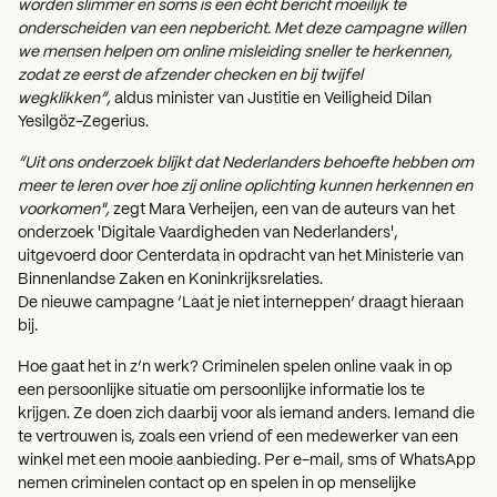
worden slimmer en soms is een écht bericht moeilijk te
onderscheiden van een nepbericht. Met deze campagne willen
we mensen helpen om online misleiding sneller te herkennen,
zodat ze eerst de afzender checken en bij twijfel
wegklikken”,
aldus minister van Justitie en Veiligheid Dilan
Yesilgöz-Zegerius.
“Uit ons onderzoek blijkt dat Nederlanders behoefte hebben om
meer te leren over hoe zij online oplichting kunnen herkennen en
voorkomen",
zegt Mara Verheijen, een van de auteurs van het
onderzoek 'Digitale Vaardigheden van Nederlanders',
uitgevoerd door Centerdata in opdracht van het Ministerie van
Binnenlandse Zaken en Koninkrijksrelaties.
De nieuwe campagne ‘Laat je niet interneppen’ draagt hieraan
bij.
Hoe gaat het in z’n werk? Criminelen spelen online vaak in op
een persoonlijke situatie om persoonlijke informatie los te
krijgen. Ze doen zich daarbij voor als iemand anders. Iemand die
te vertrouwen is, zoals een vriend of een medewerker van een
winkel met een mooie aanbieding. Per e-mail, sms of WhatsApp
nemen criminelen contact op en spelen in op menselijke