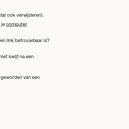
al ook verwijderen).
 je
computer
een link betrouwbaar is?
iet kwijt na een
nt geworden van een