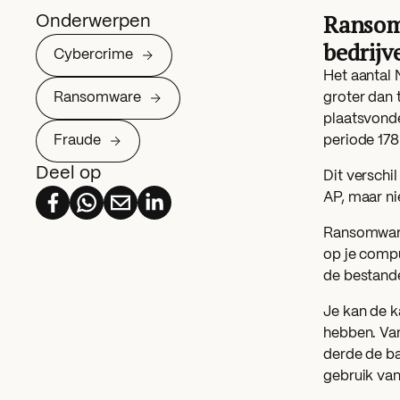
Ransomw
Onderwerpen
bedrijv
Cybercrime
Het aantal 
Ransomware
groter dan 
plaatsvonde
Fraude
periode 178
Deel op
Dit verschi
AP, maar nie
Ransomware
op je compu
de bestand
Je kan de k
hebben. Van
derde de ba
gebruik van