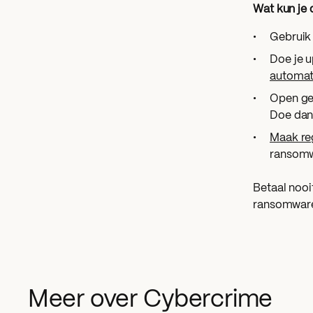
Wat kun je
Gebruik
Doe je u
automat
Open gee
Doe da
Maak re
ransomw
Betaal nooi
ransomwar
Meer over Cybercrime