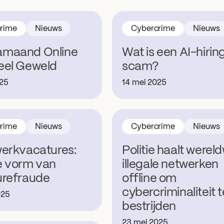
rime
Nieuws
Cybercrime
Nieuws
maand Online
Wat is een AI-hirin
eel Geweld
scam?
025
14 mei 2025
rime
Nieuws
Cybercrime
Nieuws
erkvacatures:
Politie haalt wereld
e vorm van
illegale netwerken
urefraude
offline om
cybercriminaliteit t
025
bestrijden
23 mei 2025