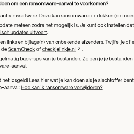
 doen om een
ransomware-aanval te voorkomen?
 antivirussofware. Deze kan ransomware ontdekken (en meest
pdate meteen zodra het mogelijk is. Je kunt ook instellen dat
isch updates uitvoert
.
n links en bijlage(n) van onbekende afzenders. Twijfel je of 
n de
ScamCheck
of
checkjelinkje.nl
.
gelmatig back-ups
van je bestanden. Zo ben je je bestanden n
are-aanval.
t het losgeld! Lees hier wat je kan doen als je slachtoffer be
e-aanval:
Hoe kan ik ransomware verwijderen?