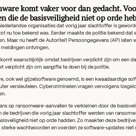
are komt vaker voor dan gedacht. Voor
en die de basisveiligheid niet op orde he
Nederlandse organisaties dat vorig jaar slachtoffer is gewor
tot nu toe bekend was. Eerder maakte de politie bekend dat e
n. Maar nu heeft de Autoriteit Persoongegevens (AP) laten we
 meldingen ontvingen.
l komt waarschijnlijk omdat bedrijven verplicht zijn om een da
t verplicht zijn om aangifte te doen bij de politie.
, ook wel gijzelsoftware genoemd, is een kwaadaardige sof
ter versleutelen. Cybercriminelen vragen vervolgens losgeld
en.
ans op ransomware-aanvallen te verkleinen door de basisveil
 de bedrijven die vorig jaar slachtoffer werden van ransomw
sisveiligheid niet op orde hadden. Zo maakten deze bedrijv
 sterke wachtwoorden en voerden ze software-updates niet 