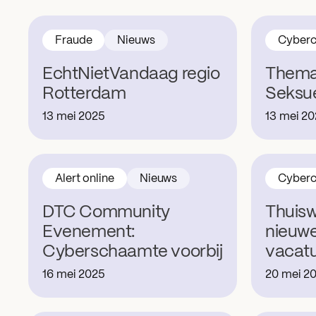
Fraude
Nieuws
Cyberc
EchtNietVandaag regio
Thema
Rotterdam
Seksu
13 mei 2025
13 mei 2
Alert online
Nieuws
Cyberc
DTC Community
Thuisw
Evenement:
nieuw
Cyberschaamte voorbij
vacat
16 mei 2025
20 mei 2