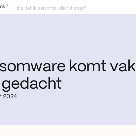
oek?
Hoe zet ik een sms-dienst stop?
somware komt vak
 gedacht
r 2024