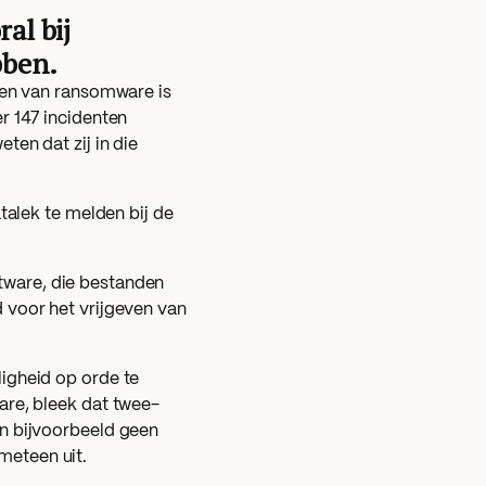
al bij
bben.
den van ransomware is
r 147 incidenten
ten dat zij in die
talek te melden bij de
tware, die bestanden
 voor het vrijgeven van
igheid op orde te
are, bleek dat twee-
en bijvoorbeeld geen
meteen uit.