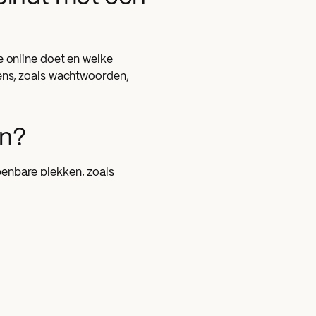
e online doet en welke
ens, zoals wachtwoorden,
en?
enbare plekken, zoals
ken van een openbaar
voorbeeld aan de medewerker
a een inlogpagina.
of deze echt van de