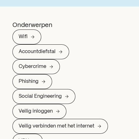
Onderwerpen
Wifi
Accountdiefstal
Cybercrime
Phishing
Social Engineering
Veilig inloggen
Veilig verbinden met het internet