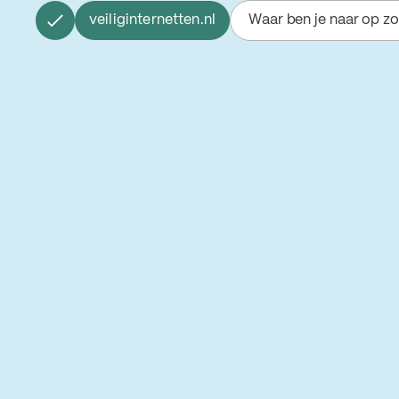
veiliginternetten.nl
Waar ben je naar op z