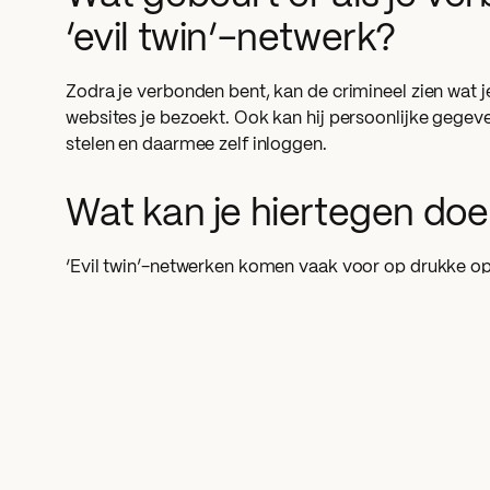
‘evil twin’-netwerk?
Zodra je verbonden bent, kan de crimineel zien wat j
websites je bezoekt. Ook kan hij persoonlijke gegev
stelen en daarmee zelf inloggen.
Wat kan je hiertegen do
‘Evil twin’-netwerken komen vaak voor op drukke op
hotels, restaurants of cafés. Wil je toch gebruikma
netwerk? Let dan op het volgende:
Controleer bijna identieke netwerken. Vraag bij
van de organisatie welke het goede netwerk is.
Bij openbare netwerken moet je vaak inloggen vi
Controleer hier goed de URL zodat je zeker weet 
organisatie is.