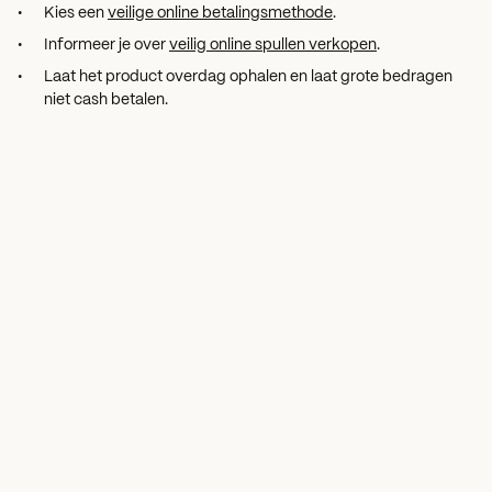
Kies een
veilige online betalingsmethode
.
Informeer je over
veilig online spullen verkopen
.
Laat het product overdag ophalen en laat grote bedragen
niet cash betalen.
Bij twijfel over de identiteit van de
verkoper:
Raadpleeg de
controle-tool van de politie
* om gegevens
over de verkoper na te gaan.
Google de verkoper of zoek hem op via sociale media.
Kijk bij andere advertenties van de verkoper. Zitten daar
vreemde producten bij?
Upload de foto van het product via images.google.com.
Google zoekt dan op gelijke afbeeldingen. Zie je de
productfoto ook op andere websites verschijnen? Wees dan
extra alert.