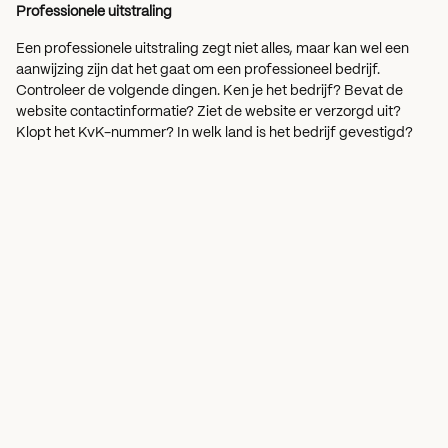
Professionele uitstraling
Een professionele uitstraling zegt niet alles, maar kan wel een
aanwijzing zijn dat het gaat om een professioneel bedrijf.
Controleer de volgende dingen. Ken je het bedrijf? Bevat de
website contactinformatie? Ziet de website er verzorgd uit?
Klopt het KvK-nummer? In welk land is het bedrijf gevestigd?
Zo krijg je een indruk van de professionaliteit van de website.
Waarborg of keurmerk
Een waarborg of keurmerk kan erop wijzen dat het om een
erkende, veilige webwinkel gaat. Een van de bekendste
keurmerken in Nederland is het keurmerk Thuiswinkel.org. Kijk
voor meer informatie over dit keurmerk op de website van
Thuiswinkel.org
*. Je kunt er bijvoorbeeld lezen hoe je kunt
controleren of een webshop het logo terecht gebruikt
*.
Andere keurmerken zijn het
Qshops Keurmerk
* en
WebwinkelKeur
*. Controleer op de website van het keurmerk
of deze het keurmerk ook daadwerkelijk aan die webwinkel
heeft gegeven. Controleer ook wat de betekenis van het
keurmerk is.