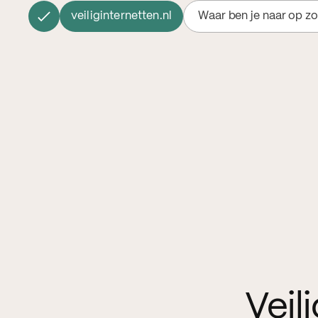
veiliginternetten.nl
Waar ben je naar op z
Veil