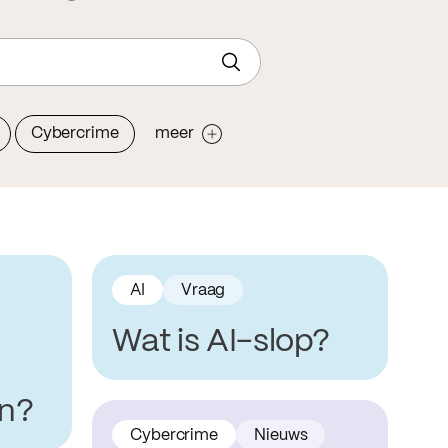
Cybercrime
meer
AI
Vraag
Wat is AI-slop?
n?
Cybercrime
Nieuws