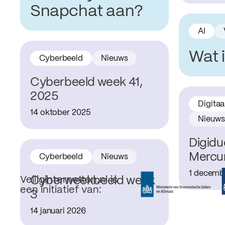
Snapchat aan?
AI
Wat 
Cyberbeeld
Nieuws
Cyberbeeld week 41,
2025
Digitaa
14 oktober 2025
Nieuws
Digidu
Mercu
Cyberbeeld
Nieuws
1 decemb
Cyberweekbeeld week
Veiliginternetten.nl is
een initiatief van:
3
14 januari 2026