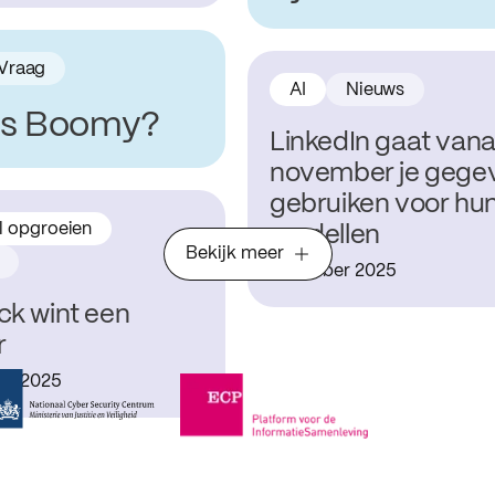
Vraag
AI
Nieuws
is Boomy?
LinkedIn gaat vana
november je gege
gebruiken voor hun
l opgroeien
modellen
Bekijk meer
3 oktober 2025
ck wint een
r
er 2025