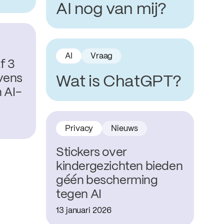
AI nog van mij?
AI
Vraag
f 3
vens
Wat is ChatGPT?
 AI-
Privacy
Nieuws
Stickers over
kindergezichten bieden
géén bescherming
tegen AI
13 januari 2026