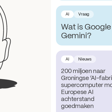
AI
Vraag
Wat is Google
Gemini?
AI
Nieuws
200 miljoen naar
Groningse ‘AI-fabri
supercomputer m
Europese AI
achterstand
goedmaken