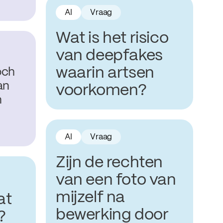
AI
Vraag
Wat is het risico
van deepfakes
waarin artsen
och
an
voorkomen?
n
AI
Vraag
Zijn de rechten
van een foto van
mijzelf na
at
bewerking door
?