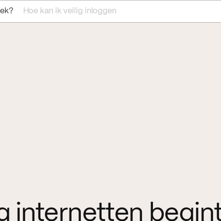
Hoe kan ik veilig inloggen
oek?
ig internetten begint