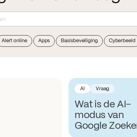
gen
Alert online
Apps
Basisbeveiliging
Cyberbeeld
AI
Vraag
Wat is de AI-
modus van
Google Zoeke