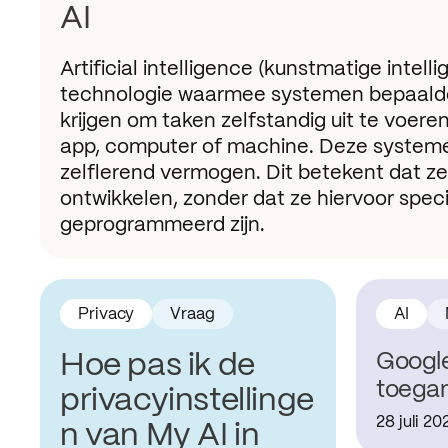
AI
Artificial intelligence (kunstmatige intelli
technologie waarmee systemen bepaalde 
krijgen om taken zelfstandig uit te voer
app, computer of machine. Deze system
zelflerend vermogen. Dit betekent dat ze 
ontwikkelen, zonder dat ze hiervoor spec
geprogrammeerd zijn.
Privacy
Vraag
AI
Hoe pas ik de
Google
toegan
privacyinstellinge
28 juli 20
n van My AI in