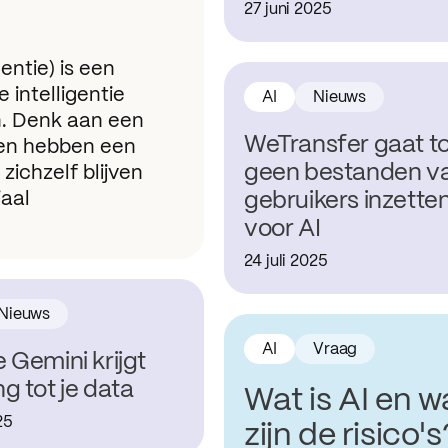
27 juni 2025
gentie) is een
intelligentie
AI
Nieuws
en. Denk aan een
WeTransfer gaat t
en hebben een
geen bestanden v
zichzelf blijven
iaal
gebruikers inzette
voor AI
24 juli 2025
Nieuws
AI
Vraag
 Gemini krijgt
g tot je data
Wat is AI en w
25
zijn de risico's