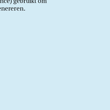
gence) gebruikt om
enereren.