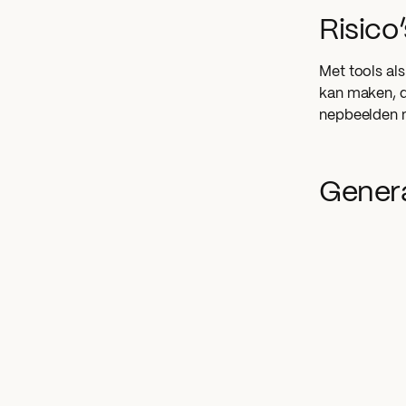
Risico
Met tools als
kan maken, d
nepbeelden 
Genera
Midjourney
stel je een 
het antwoord,
waarmee het 
gebruiker va
Als je gener
formuleren. 
betrouwbaar.