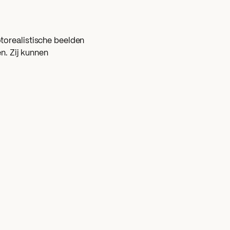
otorealistische beelden
n. Zij kunnen
f je een opdracht of
 prompt en maakt dan
 hij op basis van data
eerd op die data. Elke
formatie (data) toe.
ede opdrachten kunt
s niet 100 procent
ft gemaakt en dit