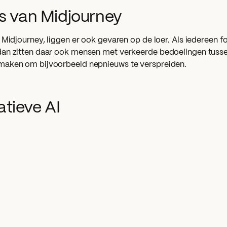
’s van Midjourney
 Midjourney, liggen er ook gevaren op de loer. Als iedereen f
an zitten daar ook mensen met verkeerde bedoelingen tusse
maken om bijvoorbeeld nepnieuws te verspreiden.
tieve AI
werkt op basis van generatieve
AI
. Als gebruiker gee
vraag. Dat heet een prompt. Een AI-model interpreteert deze
 het stukje tekst of de afbeelding waar je om vroeg. Dit doet
model is getraind. De uitkomst of het antwoord is dus gebas
n generatieve AI voegt door zijn vraag of opdracht dus ook in
atieve AI goed wil gebruiken, moet je vooral weten hoe je go
En je moet iets over het onderwerp weten, want de uitkomst i
 Je moet dus altijd controleren wat een AI-model voor je hee