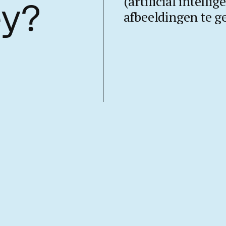
(artificial intelli
ey?
afbeeldingen te g