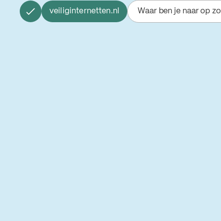
veiliginternetten.nl
Waar ben je naar op z