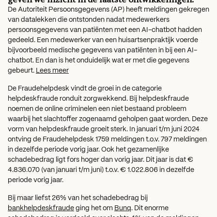
De Autoriteit Persoonsgegevens (AP) heeft meldingen gekregen
van datalekken die ontstonden nadat medewerkers
persoonsgegevens van patiënten met een AI-chatbot hadden
gedeeld. Een medewerker van een huisartsenpraktijk voerde
bijvoorbeeld medische gegevens van patiënten in bij een AI-
chatbot. En dan is het onduidelijk wat er met die gegevens
gebeurt.
Lees meer
De Fraudehelpdesk vindt de groei in de categorie
helpdeskfraude ronduit zorgwekkend. Bij helpdeskfraude
noemen de online criminelen een niet bestaand probleem
waarbij het slachtoffer zogenaamd geholpen gaat worden. Deze
vorm van helpdeskfraude groeit sterk. In januari t/m juni 2024
ontving de Fraudehelpdesk 1759 meldingen t.o.v. 797 meldingen
in dezelfde periode vorig jaar. Ook het gezamenlijke
schadebedrag ligt fors hoger dan vorig jaar. Dit jaar is dat €
4.836.070 (van januari t/m juni) t.o.v. € 1.022.806 in dezelfde
periode vorig jaar.
Bij maar liefst 26% van het schadebedrag bij
bankhelpdeskfraude
ging het om
Bunq
. Dit enorme