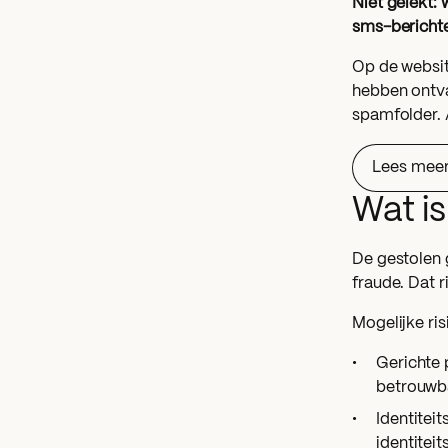
Niet gelekt:
sms-bericht
Op de website
hebben ontva
spamfolder. A
Lees meer
Wat is
De gestolen 
fraude. Dat r
Mogelijke risi
Gerichte 
betrouwba
Identitei
identitei