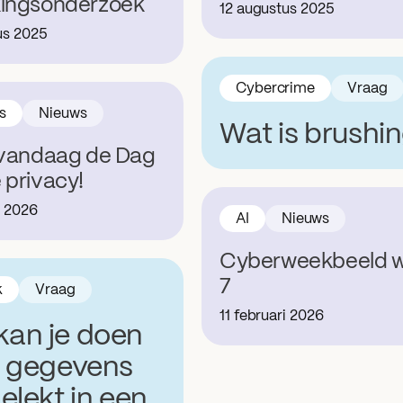
kingsonderzoek
12 augustus 2025
us 2025
Cybercrime
Vraag
s
Nieuws
Wat is brushi
 vandaag de Dag
 privacy!
i 2026
AI
Nieuws
Cyberweekbeeld 
7
k
Vraag
11 februari 2026
kan je doen
je gegevens
gelekt in een