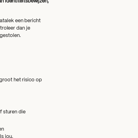
 identiteitsbewijzen,
datalek een bericht
roleer dan je
 gestolen.
root het risico op
f sturen die
en
s jou.