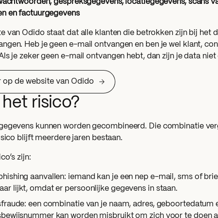
 wachtwoorden, gespreksgegevens, locatiegegevens, scans van
en en factuurgegevens
 van Odido staat dat alle klanten die betrokken zijn bij het 
ngen. Heb je geen e-mail ontvangen en ben je wel klant, cont
ls je zeker geen e-mail ontvangen hebt, dan zijn je data niet
 op de website van Odido
 het risico?
gegevens kunnen worden gecombineerd. Die combinatie verg
isico blijft meerdere jaren bestaan.
co’s zijn:
phishing aanvallen: iemand kan je een nep e-mail, sms of brie
ar lijkt, omdat er persoonlijke gegevens in staan.
tsfraude: een combinatie van je naam, adres, geboortedatum 
tsbewijsnummer kan worden misbruikt om zich voor te doen al