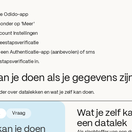
de Odido-app
sonder op 'Meer'
count Instellingen
eestapsverificatie
 een Authenticatie-app (aanbevolen) of sms
tapsverificatie in.
n je doen als je gegevens zij
der over datalekken en wat je zelf kan doen.
Wat je zelf 
k
Vraag
een datalek
kan je doen