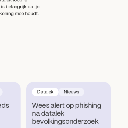
atalek loop je
 is belangrijk dat je
rekening mee houdt.
Datalek
Nieuws
eds
Wees alert op phishing
na datalek
bevolkingsonderzoek