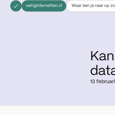
veiliginternetten.nl
Waar ben je naar op z
Kan 
data
13 februar