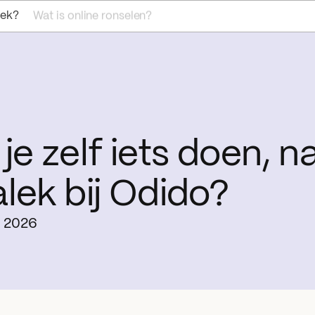
oek?
Wat is online ronselen?
je zelf iets doen, n
lek bij Odido?
i 2026