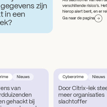
Als slachtoffer van een d
e gegevens zijn
verschillende risico’s. Het
hierop alert bent, en er 
t in een
Ga naar de pagina
lek?
rime
Nieuws
Cybercrime
Nieuws
ens van
Door Citrix-lek ste
rdduizenden
meer organisaties
n gehackt bij
slachtoffer