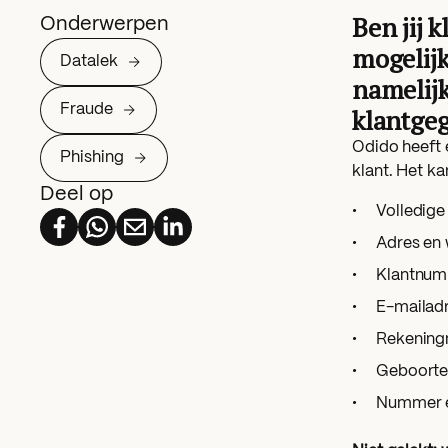
Ben jij 
Onderwerpen
mogelijk
Datalek
namelijk
Fraude
klantgeg
Odido heeft e
Phishing
klant. Het k
Deel op
Volledig
Adres en
Klantnu
E-mailad
Rekenin
Geboort
Nummer en