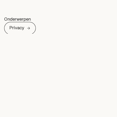
Onderwerpen
Privacy
Mobiel
Deel op
Meer over Privacy
Social media
Nieuws
Let op met het maken van stickers van andere