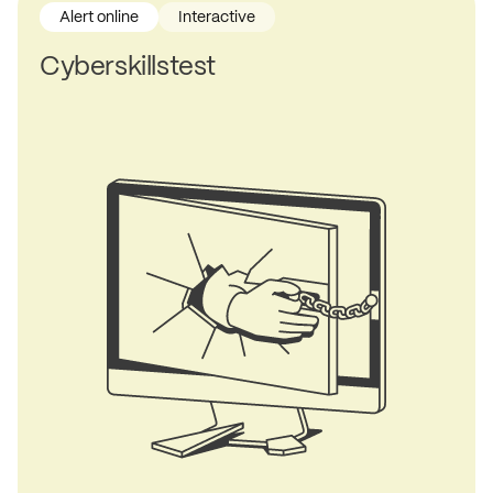
Alert online
Interactive
Cyberskillstest
Deze i