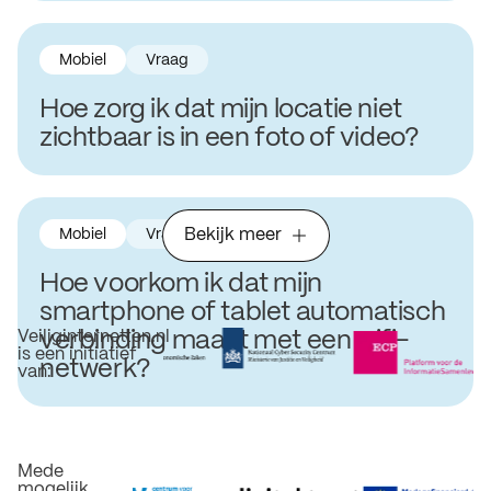
Mobiel
Vraag
Hoe zorg ik dat mijn locatie niet
zichtbaar is in een foto of video?
Mobiel
Vraag
Bekijk meer
Hoe voorkom ik dat mijn
smartphone of tablet automatisch
verbinding maakt met een wifi-
Veiliginternetten.nl
is een initiatief
netwerk?
van:
Mede
mogelijk