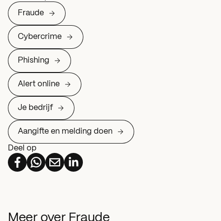
Fraude
Cybercrime
Phishing
Alert online
Je bedrijf
Aangifte en melding doen
Deel op
Meer over Fraude