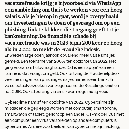
vacaturefraude krijg je bijvoorbeeld via WhatsApp
een aanbieding om thuis te werken voor een hoog
salaris. Als je hierop in gaat, word je overgehaald
om investeringen te doen of gevraagd om op een
phishing-link te klikken die toegang geeft tot je
bankrekening. De financiële schade bij
vacaturefraude was in 2023 bijna 200 keer zo hoog
als in 2022, zo meldt de Fraudehelpdesk.
Er werden afgelopen jaar ook opvallend meer valse sms’jes
gemeld. Een toename van 260% ten opzichte van 2022. Het
ging vooral om hulpvraagfraude. Dat is een ‘appje’ van een
familielid dat vraagt om geld. Ook ontving de Fraudehelpdesk
veel meldingen van phishing-sms’jes namens een bank. En
valse betaalverzoeken van zogenaamd de Belastingdienst en
het CJIB. Ook afpersing via sms kwam regelmatig voor.
Cybercrime nam af ten opzichte van 2022. Cybercrime zijn
misdaden die gepleegd worden met computer, smartphone,
smartwatch of tablet, gericht op een ander ICT-middel. Dus met
een computer een virus verspreiden op andere computers is
cybercrime. Andere voorbeelden van cybercrime zijn hacking,