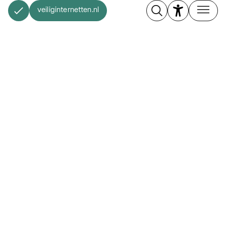
veiliginternetten.nl