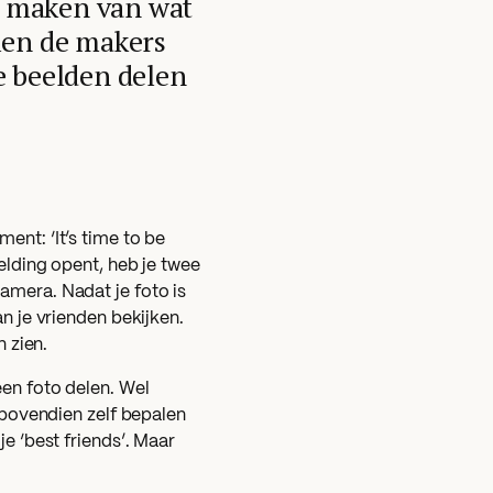
te maken van wat
len de makers
e beelden delen
ent: ‘It’s time to be
melding opent, heb je twee
amera. Nadat je foto is
an je vrienden bekijken.
n zien.
een foto delen. Wel
t bovendien zelf bepalen
je ‘best friends’. Maar