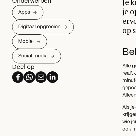
Je 
Onderwerpen
je 
Apps
erv
Digitaal opgroeien
op 
Mobiel
Be
Social media
Alle g
Deel op
real’.
minute
gepost
Alleen
Als je
krijge
wie jo
ook m