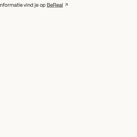
informatie vind je op
BeReal
Nieuws
Social media
Vraag
 Gemini krijgt
Wat zijn
g tot je data
WhatsAppkan
25
n?