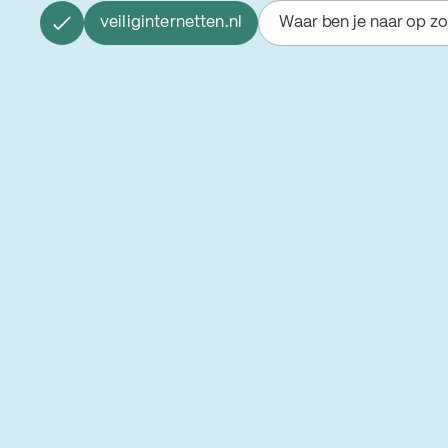
veiliginternetten.nl
Waar ben je naar op z