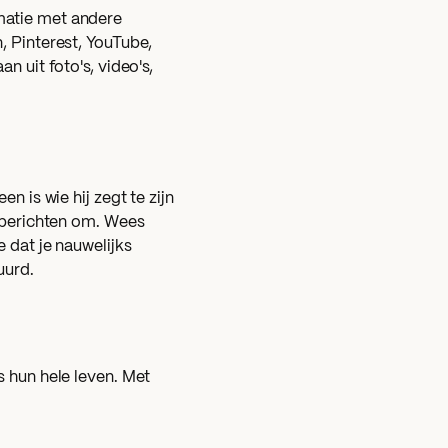
matie met andere
, Pinterest, YouTube,
n uit foto's, video's,
n is wie hij zegt te zijn
stberichten om. Wees
 dat je nauwelijks
uurd.
s hun hele leven. Met
k (bewust of onbewust)
haar beste vriendin