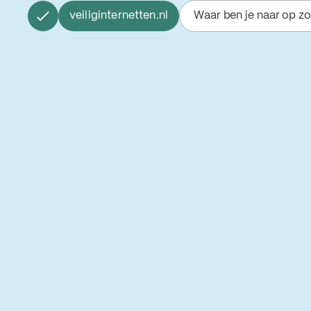
veiliginternetten.nl
Waar ben je naar op z