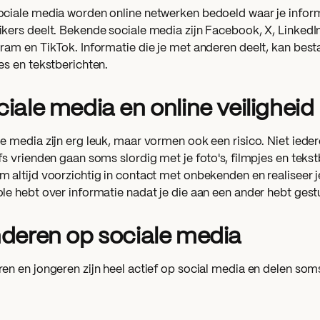
ociale media worden online netwerken bedoeld waar je infor
kers deelt. Bekende sociale media zijn Facebook, X, LinkedIn
ram en TikTok. Informatie die je met anderen deelt, kan bestaa
es en tekstberichten.
iale media en online veiligheid
e media zijn erg leuk, maar vormen ook een risico. Niet iederee
fs vrienden gaan soms slordig met je foto's, filmpjes en tek
 altijd voorzichtig in contact met onbekenden en realiseer je
le hebt over informatie nadat je die aan een ander hebt gest
nderen op sociale media
en en jongeren zijn heel actief op social media en delen som
den, maar door het open karakter van sociale media vaak oo
e hele wereld. Zelfs een foto die jouw kind op Facebook met 