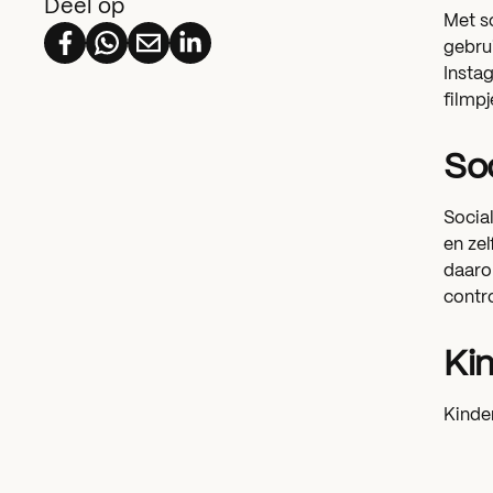
Deel op
Met s
gebrui
Instag
filmpj
Soc
Social
en zel
daarom
contro
Ki
Kinder
vrien
met d